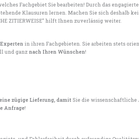
elches Fachgebiet Sie bearbeiten! Durch das engagiert
tehende Klausuren lernen. Machen Sie sich deshalb ke
HE ZITIERWEISE" hilft Ihnen zuverlässig weiter.
 Experten
in ihren Fachgebieten. Sie arbeiten stets ori
ell und ganz
nach Ihren Wünschen
!
 eine zügige Lieferung, damit
Sie die wissenschaftliche
e Anfrage
!
lagiats- und Fehlerfreiheit durch aufwendige Qualitätsp