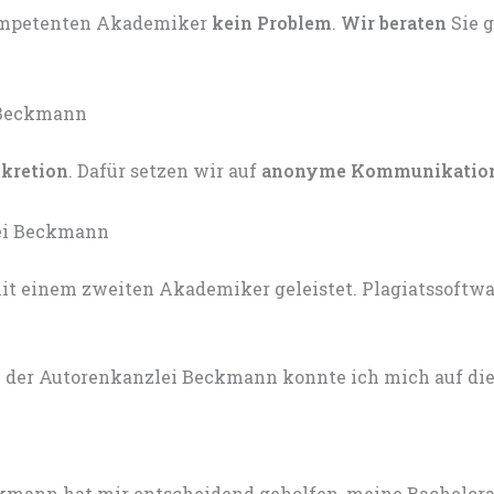
kompetenten Akademiker
kein Problem
.
Wir beraten
Sie 
skretion
. Dafür setzen wir auf
anonyme Kommunikatio
t einem zweiten Akademiker geleistet. Plagiatssoftware
 der Autorenkanzlei Beckmann konnte ich mich auf die 
mann hat mir entscheidend geholfen, meine Bachelorarb