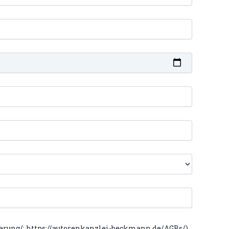
arung/; https://autorenkanzlei-beckmann.de/AGBs/)