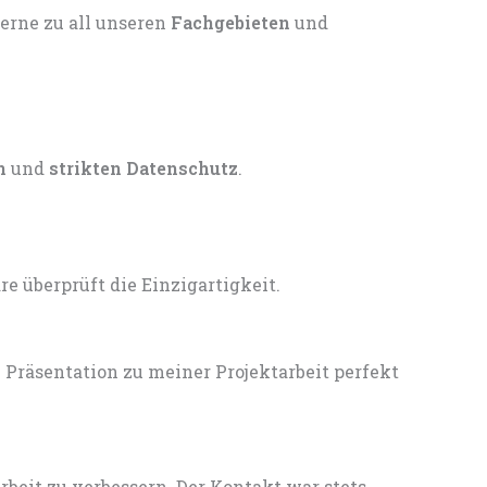
gerne zu all unseren
Fachgebieten
und
n
und
strikten Datenschutz
.
 überprüft die Einzigartigkeit.
Präsentation zu meiner Projektarbeit perfekt
eit zu verbessern. Der Kontakt war stets