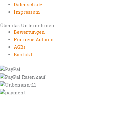
Datenschutz
Impressum
Über das Unternehmen
Bewertungen
Für neue Autoren
AGBs
Kontakt
https://autorenrechtsblog.de
https://autorforum.de
https://blogfee.net
https://bloggerrecht.de
https://bloglogbook.org
https://contentbloggers.org
https://domainadvisory.net
https://eyeblog.eu
https://ghostwriterforum.de
https://handelsregistereintrag.eu
https://linguablog.de