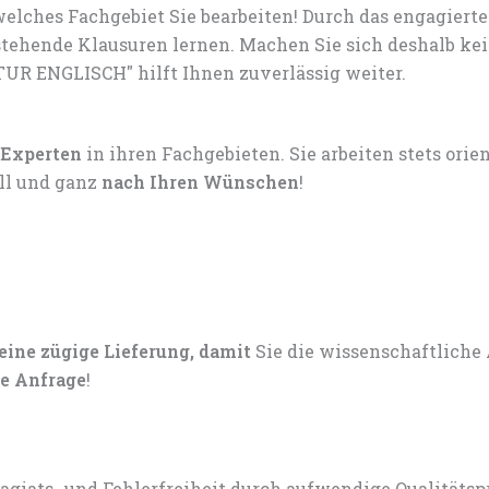
elches Fachgebiet Sie bearbeiten! Durch das engagiert
tehende Klausuren lernen. Machen Sie sich deshalb ke
UR ENGLISCH" hilft Ihnen zuverlässig weiter.
 Experten
in ihren Fachgebieten. Sie arbeiten stets ori
ell und ganz
nach Ihren Wünschen
!
 eine zügige Lieferung, damit
Sie die wissenschaftliche
e Anfrage
!
lagiats- und Fehlerfreiheit durch aufwendige Qualitätsp