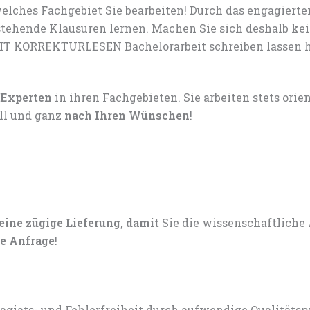
lches Fachgebiet Sie bearbeiten! Durch das engagiert
tehende Klausuren lernen. Machen Sie sich deshalb ke
IT KORREKTURLESEN Bachelorarbeit schreiben lassen hil
 Experten
in ihren Fachgebieten. Sie arbeiten stets ori
ell und ganz
nach Ihren Wünschen
!
 eine zügige Lieferung, damit
Sie die wissenschaftliche
e Anfrage
!
lagiats- und Fehlerfreiheit durch aufwendige Qualitätsp