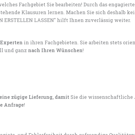
elches Fachgebiet Sie bearbeiten! Durch das engagiert
tehende Klausuren lernen. Machen Sie sich deshalb ke
N ERSTELLEN LASSEN" hilft Ihnen zuverlässig weiter.
 Experten
in ihren Fachgebieten. Sie arbeiten stets ori
ell und ganz
nach Ihren Wünschen
!
 eine zügige Lieferung, damit
Sie die wissenschaftliche
e Anfrage
!
lagiats- und Fehlerfreiheit durch aufwendige Qualitätsp