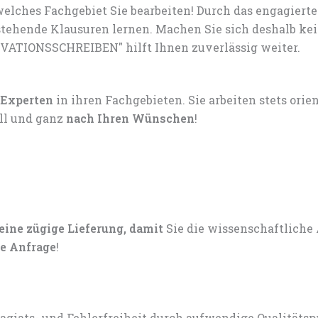
elches Fachgebiet Sie bearbeiten! Durch das engagiert
tehende Klausuren lernen. Machen Sie sich deshalb ke
IVATIONSSCHREIBEN" hilft Ihnen zuverlässig weiter.
 Experten
in ihren Fachgebieten. Sie arbeiten stets ori
ell und ganz
nach Ihren Wünschen
!
 eine zügige Lieferung, damit
Sie die wissenschaftliche
e Anfrage
!
lagiats- und Fehlerfreiheit durch aufwendige Qualitätsp