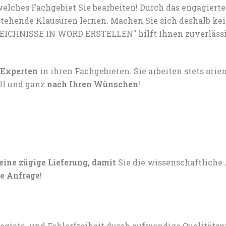
elches Fachgebiet Sie bearbeiten! Durch das engagiert
tehende Klausuren lernen. Machen Sie sich deshalb ke
ZEICHNISSE IN WORD ERSTELLEN" hilft Ihnen zuverlässi
 Experten
in ihren Fachgebieten. Sie arbeiten stets ori
ell und ganz
nach Ihren Wünschen
!
 eine zügige Lieferung, damit
Sie die wissenschaftliche
e Anfrage
!
lagiats- und Fehlerfreiheit durch aufwendige Qualitätsp