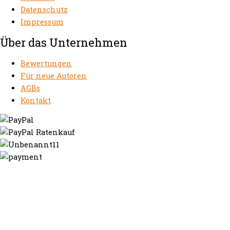
Datenschutz
Impressum
Über das Unternehmen
Bewertungen
Für neue Autoren
AGBs
Kontakt
https://autorenrechtsblog.de
https://autorforum.de
https://blogfee.net
https://bloggerrecht.de
https://bloglogbook.org
https://contentbloggers.org
https://domainadvisory.net
https://eyeblog.eu
https://ghostwriterforum.de
https://handelsregistereintrag.eu
https://linguablog.de
https://mqeg.de
https://onlineunternehmensbewertung.com
https://rechtsanwalt-thossen.de
https://schreibhelferblog.com
https://sichererhafen.org
https://smartbloggers.de
https://studentenglueck.net
https://studi-advisor.de
https://bestefrage.eu