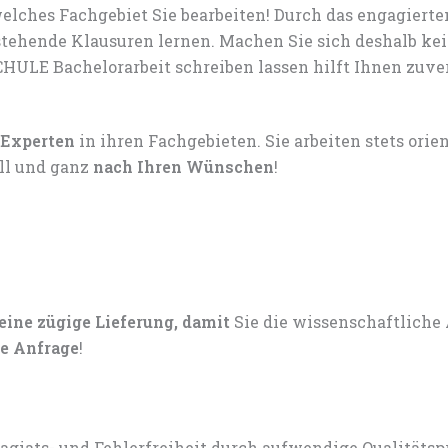
lches Fachgebiet Sie bearbeiten! Durch das engagiert
tehende Klausuren lernen. Machen Sie sich deshalb ke
ULE Bachelorarbeit schreiben lassen hilft Ihnen zuver
 Experten
in ihren Fachgebieten. Sie arbeiten stets ori
ell und ganz
nach Ihren Wünschen
!
 eine zügige Lieferung, damit
Sie die wissenschaftliche
e Anfrage
!
lagiats- und Fehlerfreiheit durch aufwendige Qualitätsp