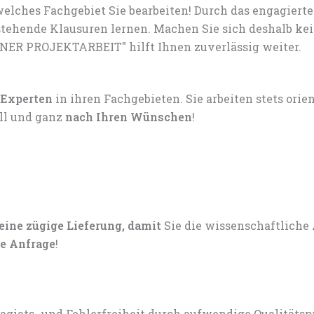
elches Fachgebiet Sie bearbeiten! Durch das engagiert
tehende Klausuren lernen. Machen Sie sich deshalb ke
INER PROJEKTARBEIT" hilft Ihnen zuverlässig weiter.
 Experten
in ihren Fachgebieten. Sie arbeiten stets ori
ell und ganz
nach Ihren Wünschen
!
 eine zügige Lieferung, damit
Sie die wissenschaftliche
e Anfrage
!
lagiats- und Fehlerfreiheit durch aufwendige Qualitätsp